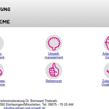
s-
Umwelt-
Arbe
ent
management
Ge
age-
Referenzen
Zula
eme
Quali
nehmensberatung Dr. Bernward Thebrath
50 Dürrlauingen/Mönstetten, Tel: 09075 - 70 20 444
info@qualitaet-und-umwelt.de