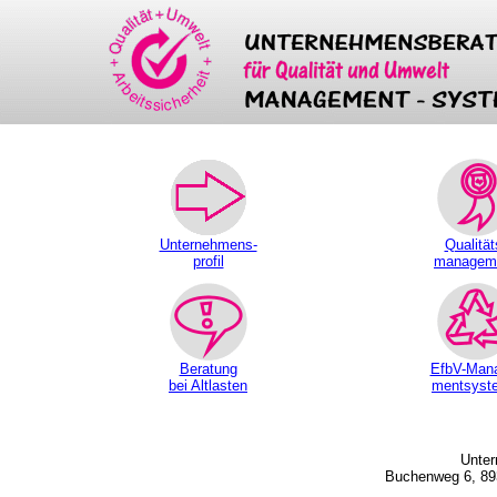
Unternehmens-
Qualität
profil
managem
Beratung
EfbV-Man
bei Altlasten
mentsyst
Unter
Buchenweg 6, 893